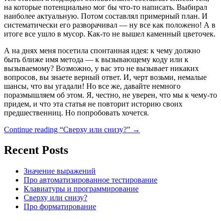
на которые потенциально мог бы что-то написать. Выбирал
наиболее актуальную. Потом составлял примерный план. И
систематически его разворачивал — ну все как положено! А в
итоге все ушло в мусор. Как-то не вышел каменный цветочек.
А на днях меня посетила спонтанная идея: к чему должно
быть ближе имя метода — к вызывающему коду или к
вызываемому? Возможно, у вас это не вызывает никаких
вопросов, вы знаете верный ответ. И, черт возьми, немалые
шансы, что вы угадали! Но все же, давайте немного
поразмышляем об этом. Я, честно, не уверен, что мы к чему-то
придем, и что эта статья не повторит историю своих
предшественниц. Но попробовать хочется.
Continue reading
“Сверху или снизу?”
→
Recent Posts
Значение выражений
Про автоматизированное тестирование
Клавиатуры и программирование
Сверху или снизу?
Про форматирование