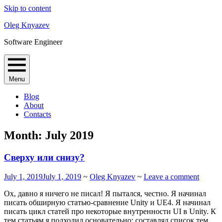
Skip to content
Oleg Knyazev
Software Engineer
Menu
Blog
About
Contacts
Month:
July 2019
Сверху или снизу?
July 1, 2019
July 1, 2019
~
Oleg Knyazev
~
Leave a comment
Ох, давно я ничего не писал! Я пытался, честно. Я начинал
писать обширную статью-сравнение Unity и UE4. Я начинал
писать цикл статей про некоторые внутренности UI в Unity. К
тем статьям я подходил основательно: составлял список тем,