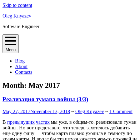
Skip to content
Oleg Knyazev
Software Engineer
Menu
Blog
About
Contacts
Month:
May 2017
Реализация тумана войны (3/3)
May 27, 2017
November 13, 2018
~
Oleg Knyazev
~
1 Comment
В
предыдущих
частях
мы уже, в общем-то, реализовали туман
войны. Но вот представьте, что теперь захотелось добавить
еще одну фичу — чтобы карта плавно уходила в темноту по
краям карты. И вроде бы эта штука кажется чем-то похожей на