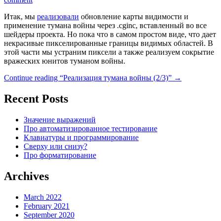
Итак, мы
реализовали
обновление карты видимости и
применение тумана войны через .cginc, вставленный во все
шейдеры проекта. Но пока что в самом простом виде, что дает
некрасивые пикселированные границы видимых областей. В
этой части мы устраним пиксели а также реализуем сокрытие
вражеских юнитов туманом войны.
Continue reading
“Реализация тумана войны (2/3)”
→
Recent Posts
Значение выражений
Про автоматизированное тестирование
Клавиатуры и программирование
Сверху или снизу?
Про форматирование
Archives
March 2022
February 2021
September 2020