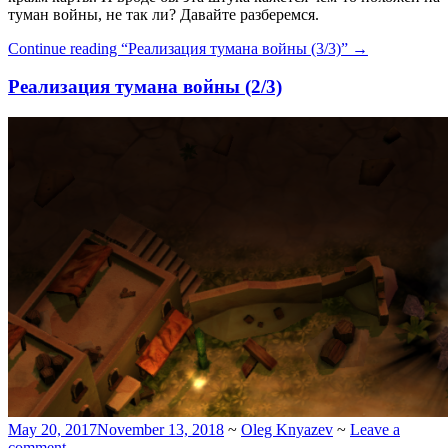
туман войны, не так ли? Давайте разберемся.
Continue reading
“Реализация тумана войны (3/3)”
→
Реализация тумана войны (2/3)
May 20, 2017
November 13, 2018
~
Oleg Knyazev
~
Leave a
comment