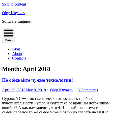
Skip to content
Oleg Knyazev
Software Engineer
Menu
Blog
About
Contacts
Month:
April 2018
Не обижайте чужие технологии!
April 30, 2018
May 8, 2018
~
Oleg Knyazev
~
3 Comments
Суровый C++-ник скептически относится к пробело-
чувствительности Python и считает ее бездонным источником
ошибок? А как вам мнение, что ФП — хайповая тема и на
самом деле все то же самое можно отлично сделать на ООП?