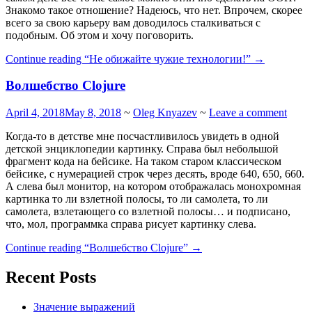
Знакомо такое отношение? Надеюсь, что нет. Впрочем, скорее
всего за свою карьеру вам доводилось сталкиваться с
подобным. Об этом и хочу поговорить.
Continue reading
“Не обижайте чужие технологии!”
→
Волшебство Clojure
April 4, 2018
May 8, 2018
~
Oleg Knyazev
~
Leave a comment
Когда-то в детстве мне посчастливилось увидеть в одной
детской энциклопедии картинку. Справа был небольшой
фрагмент кода на бейсике. На таком старом классическом
бейсике, с нумерацией строк через десять, вроде 640, 650, 660.
А слева был монитор, на котором отображалась монохромная
картинка то ли взлетной полосы, то ли самолета, то ли
самолета, взлетающего со взлетной полосы… и подписано,
что, мол, программка справа рисует картинку слева.
Continue reading
“Волшебство Clojure”
→
Recent Posts
Значение выражений