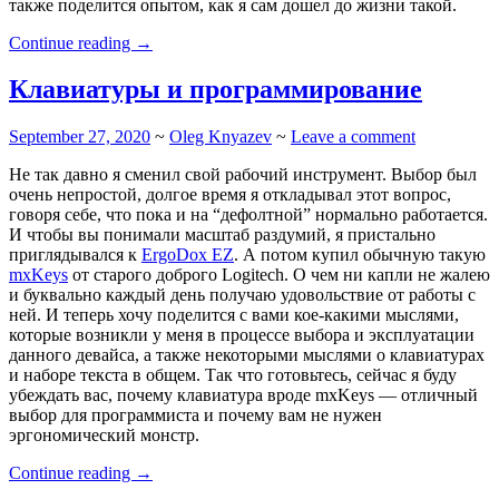
также поделится опытом, как я сам дошел до жизни такой.
“Про
Continue reading
→
автоматизированное
тестирование”
Клавиатуры и программирование
September 27, 2020
~
Oleg Knyazev
~
Leave a comment
Не так давно я сменил свой рабочий инструмент. Выбор был
очень непростой, долгое время я откладывал этот вопрос,
говоря себе, что пока и на “дефолтной” нормально работается.
И чтобы вы понимали масштаб раздумий, я пристально
приглядывался к
ErgoDox EZ
. А потом купил обычную такую
mxKeys
от старого доброго Logitech. О чем ни капли не жалею
и буквально каждый день получаю удовольствие от работы с
ней. И теперь хочу поделится с вами кое-какими мыслями,
которые возникли у меня в процессе выбора и эксплуатации
данного девайса, а также некоторыми мыслями о клавиатурах
и наборе текста в общем. Так что готовьтесь, сейчас я буду
убеждать вас, почему клавиатура вроде mxKeys — отличный
выбор для программиста и почему вам не нужен
эргономический монстр.
“Клавиатуры
Continue reading
→
и