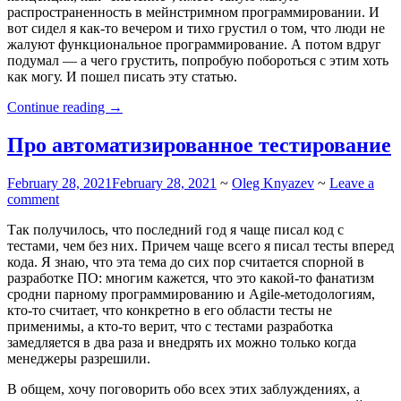
распространенность в мейнстримном программировании. И
вот сидел я как-то вечером и тихо грустил о том, что люди не
жалуют функциональное программирование. А потом вдруг
подумал — а чего грустить, попробую побороться с этим хоть
как могу. И пошел писать эту статью.
“Значение
Continue reading
→
выражений”
Про автоматизированное тестирование
February 28, 2021
February 28, 2021
~
Oleg Knyazev
~
Leave a
comment
Так получилось, что последний год я чаще писал код с
тестами, чем без них. Причем чаще всего я писал тесты вперед
кода. Я знаю, что эта тема до сих пор считается спорной в
разработке ПО: многим кажется, что это какой-то фанатизм
сродни парному программированию и Agile-методологиям,
кто-то считает, что конкретно в его области тесты не
применимы, а кто-то верит, что с тестами разработка
замедляется в два раза и внедрять их можно только когда
менеджеры разрешили.
В общем, хочу поговорить обо всех этих заблуждениях, а