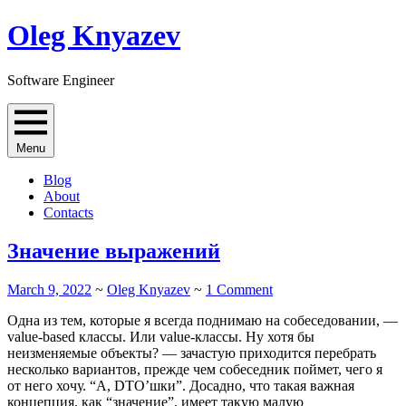
Skip
Oleg Knyazev
to
content
Software Engineer
Menu
Blog
About
Contacts
Значение выражений
March 9, 2022
~
Oleg Knyazev
~
1 Comment
Одна из тем, которые я всегда поднимаю на собеседовании, —
value-based классы. Или value-классы. Ну хотя бы
неизменяемые объекты? — зачастую приходится перебрать
несколько вариантов, прежде чем собеседник поймет, чего я
от него хочу. “А, DTO’шки”. Досадно, что такая важная
концепция, как “значение”, имеет такую малую