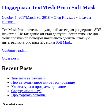
инкрементальную
архитектуру”
Поддержка TextMesh Pro в Soft Mask
October 1, 2017
March 30, 2018
~
Oleg Knyazev
~
Leave a
comment
TextMesh Pro — очень популярный ассет для рендеринга SDF-
шрифтов. Не так давно он стал доступен бесплатно, что для
меня послужило поводом наконец-то сделать штатную
интеграцию этого пакета с моим
Soft Mask
.
“Поддержка
Continue reading
→
TextMesh
Posts
Older posts
Pro
в
navigation
Soft
Recent Posts
Mask”
Значение выражений
Про автоматизированное тестирование
Клавиатуры и программирование
Сверху или снизу?
Про форматирование