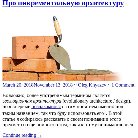
Про инкрементальную архитектуру
March 20, 2018
November 13, 2018
~
Oleg Knyazev
~
1 Comment
Возможно, более употребимым термином является
эволюционная
архитектура
(evolutionary architecture / design),
но я впервые
познакомился
с этим понятием именно под
1
таким названием, так что буду использовать его
. В этой
статье я собираюсь рассказать о своем понимании этого
предмета и еще немного о том, как я к этому пониманию шел.
“Про
Continue reading
→