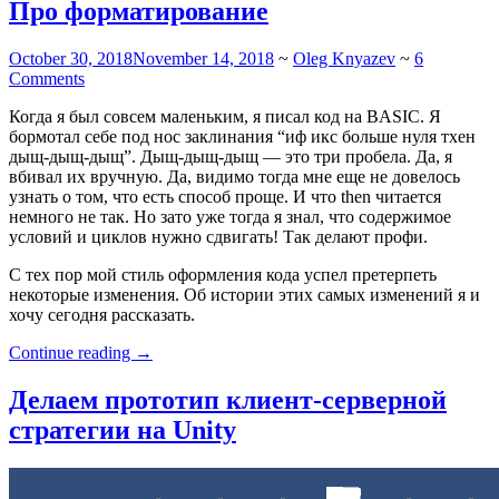
снизу?”
Про форматирование
October 30, 2018
November 14, 2018
~
Oleg Knyazev
~
6
Comments
Когда я был совсем маленьким, я писал код на BASIC. Я
бормотал себе под нос заклинания “иф икс больше нуля тхен
дыщ-дыщ-дыщ”. Дыщ-дыщ-дыщ — это три пробела. Да, я
вбивал их вручную. Да, видимо тогда мне еще не довелось
узнать о том, что есть способ проще. И что then читается
немного не так. Но зато уже тогда я знал, что содержимое
условий и циклов нужно сдвигать! Так делают профи.
С тех пор мой стиль оформления кода успел претерпеть
некоторые изменения. Об истории этих самых изменений я и
хочу сегодня рассказать.
“Про
Continue reading
→
форматирование”
Делаем прототип клиент-серверной
стратегии на Unity