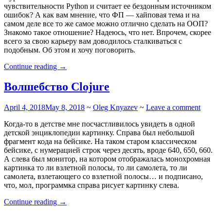
чувствительности Python и считает ее бездонным источником
ошибок? А как вам мнение, что ФП — хайповая тема и на
самом деле все то же самое можно отлично сделать на ООП?
Знакомо такое отношение? Надеюсь, что нет. Впрочем, скорее
всего за свою карьеру вам доводилось сталкиваться с
подобным. Об этом и хочу поговорить.
“Не
Continue reading
→
обижайте
чужие
Волшебство Clojure
технологии!”
April 4, 2018
May 8, 2018
~
Oleg Knyazev
~
Leave a comment
Когда-то в детстве мне посчастливилось увидеть в одной
детской энциклопедии картинку. Справа был небольшой
фрагмент кода на бейсике. На таком старом классическом
бейсике, с нумерацией строк через десять, вроде 640, 650, 660.
А слева был монитор, на котором отображалась монохромная
картинка то ли взлетной полосы, то ли самолета, то ли
самолета, взлетающего со взлетной полосы… и подписано,
что, мол, программка справа рисует картинку слева.
“Волшебство
Continue reading
→
Clojure”