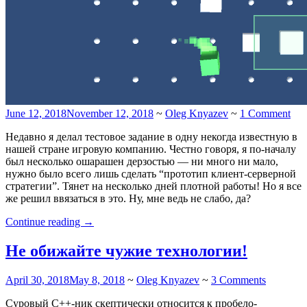
June 12, 2018
November 12, 2018
~
Oleg Knyazev
~
1 Comment
Недавно я делал тестовое задание в одну некогда известную в
нашей стране игровую компанию. Честно говоря, я по-началу
был несколько ошарашен дерзостью — ни много ни мало,
нужно было всего лишь сделать “прототип клиент-серверной
стратегии”. Тянет на несколько дней плотной работы! Но я все
же решил ввязаться в это. Ну, мне ведь не слабо, да?
“Делаем
Continue reading
→
прототип
клиент-
Не обижайте чужие технологии!
серверной
стратегии
April 30, 2018
May 8, 2018
~
Oleg Knyazev
~
3 Comments
на
Unity”
Суровый C++-ник скептически относится к пробело-