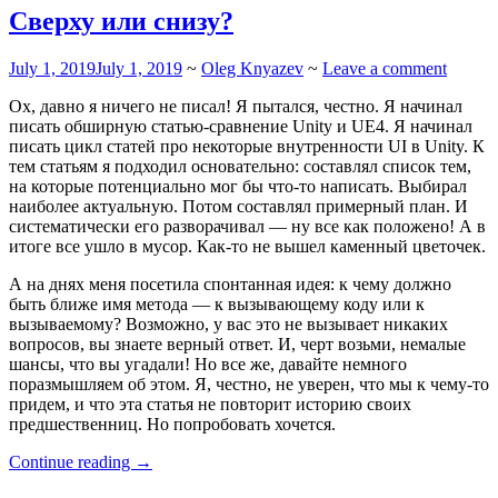
программирование”
Сверху или снизу?
July 1, 2019
July 1, 2019
~
Oleg Knyazev
~
Leave a comment
Ох, давно я ничего не писал! Я пытался, честно. Я начинал
писать обширную статью-сравнение Unity и UE4. Я начинал
писать цикл статей про некоторые внутренности UI в Unity. К
тем статьям я подходил основательно: составлял список тем,
на которые потенциально мог бы что-то написать. Выбирал
наиболее актуальную. Потом составлял примерный план. И
систематически его разворачивал — ну все как положено! А в
итоге все ушло в мусор. Как-то не вышел каменный цветочек.
А на днях меня посетила спонтанная идея: к чему должно
быть ближе имя метода — к вызывающему коду или к
вызываемому? Возможно, у вас это не вызывает никаких
вопросов, вы знаете верный ответ. И, черт возьми, немалые
шансы, что вы угадали! Но все же, давайте немного
поразмышляем об этом. Я, честно, не уверен, что мы к чему-то
придем, и что эта статья не повторит историю своих
предшественниц. Но попробовать хочется.
“Сверху
Continue reading
→
или